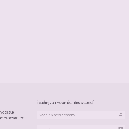
Inschrijven voor de nieuwsbrief
mooiste
person
derartikelen.
mail