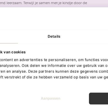
ttend leerzaam. Terwijl je samen met je kindje door de
 Dit helpt niet alleen bij het ontwikkelen van een
ewegingen. Je kunt samen de geluiden nadoen die de
aring wordt.
Details
og op de ontwikkeling van de zintuigen van je baby. De
ik van cookies
t, zorgen ervoor dat je kleintje niet alleen kijkt, maar ook
ntent en advertenties te personaliseren, om functies voor
tastzin stimuleren. Hierdoor kan je kindje niet alleen leren
analyseren. Ook delen we informatie over uw gebruik van o
eren en analyse. Deze partners kunnen deze gegevens com
eft verstrekt of die ze hebben verzameld op basis van uw g
je is zo ontworpen dat het tegen een stootje kan. Dit
tdekken. Of het nu op de grond ligt of in de handen van
tzien.
Aanpassen