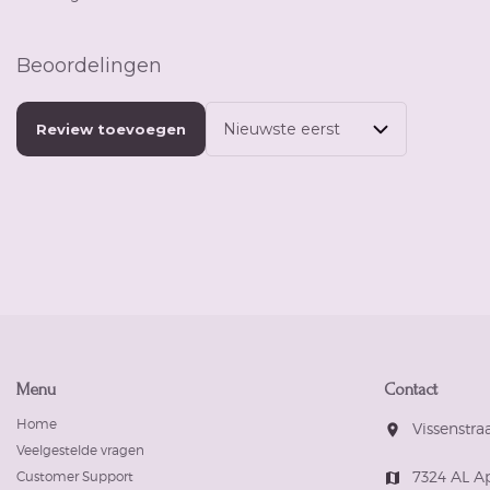
Beoordelingen
Review toevoegen
Menu
Contact
Home
Vissenstraa
room
Veelgestelde vragen
7324 AL A
Customer Support
map