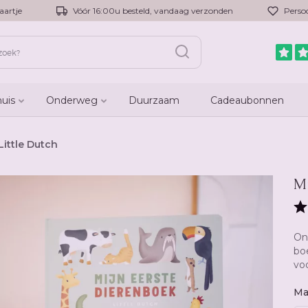
aartje
Vóór 16:00u besteld, vandaag verzonden
Persoo
huis
Onderweg
Duurzaam
Cadeaubonnen
Little Dutch
Mi
On
boe
vo
Ma