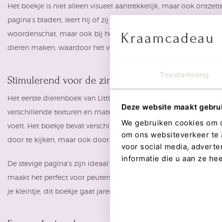
Het boekje is niet alleen visueel aantrekkelijk, maar ook ontze
pagina’s bladert, leert hij of zij de verschillende dieren kennen.
woordenschat, maar ook bij het herkennen van geluiden en b
dieren maken, waardoor het voor je kindje een interactieve erv
Toestemming
Stimulerend voor de zintuigen
Het eerste dierenboek van Little Dutch is ontworpen met het o
Deze website maakt gebru
verschillende texturen en materialen die in het boek zijn verwerk
We gebruiken cookies om co
voelt. Het boekje bevat verschillende stoffen en effecten die de 
om ons websiteverkeer te 
door te kijken, maar ook door te voelen.
voor social media, advert
informatie die u aan ze he
De stevige pagina's zijn ideaal voor kleine handjes, en het boek
maakt het perfect voor peuters die nog volop bezig zijn met on
je kleintje, dit boekje gaat jarenlang mee en blijft er prachtig ui