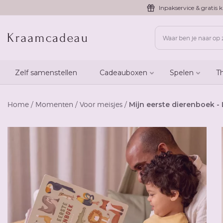
Inpakservice & gratis k
Zelf samenstellen
Cadeauboxen
Spelen
T
Home
/
Momenten
/
Voor meisjes
/
Mijn eerste dierenboek - 