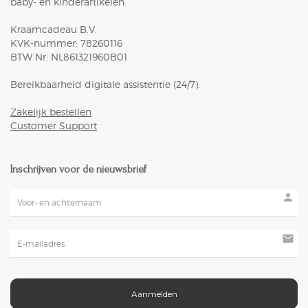
baby- en kinderartikelen.
Kraamcadeau B.V.
KVK-nummer: 78260116
BTW Nr: NL861321960B01
Bereikbaarheid digitale assistentie (24/7):
Zakelijk bestellen
Customer Support
Inschrijven voor de nieuwsbrief
person
mail
Aanmelden