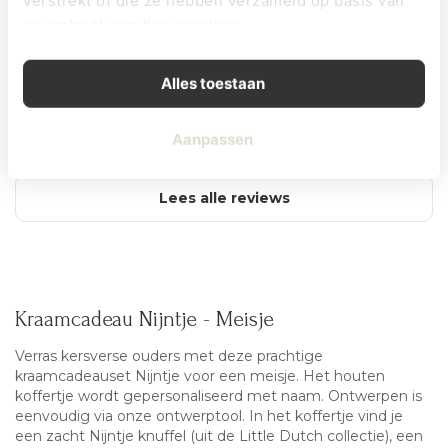
verstrekt of die ze hebben verzameld op basis van
Op basis van 1 beoordelingen
uw gebruik van hun services.
1
Alles toestaan
0
0
0
Aanpassen
0
Lees alle reviews
Kraamcadeau Nijntje - Meisje
Verras kersverse ouders met deze prachtige
kraamcadeauset
Nijntje
voor een meisje. Het houten
koffertje wordt gepersonaliseerd met naam. Ontwerpen is
eenvoudig via onze ontwerptool. In het koffertje vind je
een zacht Nijntje knuffel (uit de Little Dutch collectie), een