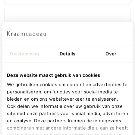
42,95
Toestemming
Details
Over
BESTELLEN
Direct klaar om te geven
Deze website maakt gebruik van cookies
Gratis wenskaartje
We gebruiken cookies om content en advertenties te
Klantbeoordeling 4,5/5
personaliseren, om functies voor social media te
bieden en om ons websiteverkeer te analyseren.
Ook delen we informatie over uw gebruik van onze
Beoordelingen
site met onze partners voor social media, adverteren
en analyse. Deze partners kunnen deze gegevens
5
/ 5
combineren met andere informatie die u aan ze heeft