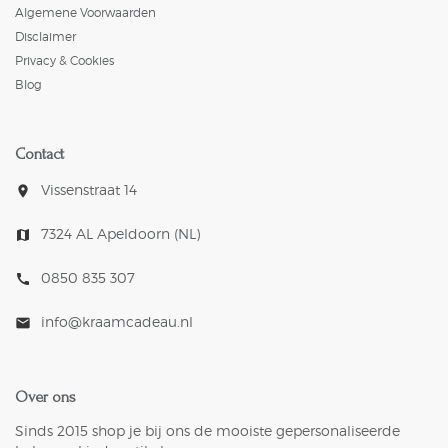
Algemene Voorwaarden
Disclaimer
Privacy & Cookies
Blog
Contact
Vissenstraat 14
room
7324 AL Apeldoorn (NL)
map
0850 835 307
call
info@kraamcadeau.nl
mail
Over ons
Sinds 2015 shop je bij ons de mooiste gepersonaliseerde