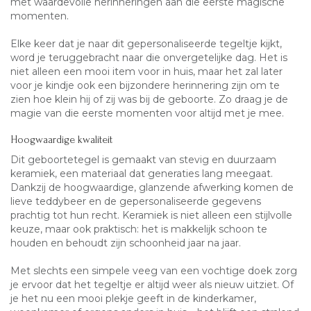
met waardevolle herinneringen aan die eerste magische
momenten.
Elke keer dat je naar dit gepersonaliseerde tegeltje kijkt,
word je teruggebracht naar die onvergetelijke dag. Het is
niet alleen een mooi item voor in huis, maar het zal later
voor je kindje ook een bijzondere herinnering zijn om te
zien hoe klein hij of zij was bij de geboorte. Zo draag je de
magie van die eerste momenten voor altijd met je mee.
Hoogwaardige kwaliteit
Dit geboortetegel is gemaakt van stevig en duurzaam
keramiek, een materiaal dat generaties lang meegaat.
Dankzij de hoogwaardige, glanzende afwerking komen de
lieve teddybeer en de gepersonaliseerde gegevens
prachtig tot hun recht. Keramiek is niet alleen een stijlvolle
keuze, maar ook praktisch: het is makkelijk schoon te
houden en behoudt zijn schoonheid jaar na jaar.
Met slechts een simpele veeg van een vochtige doek zorg
je ervoor dat het tegeltje er altijd weer als nieuw uitziet. Of
je het nu een mooi plekje geeft in de kinderkamer,