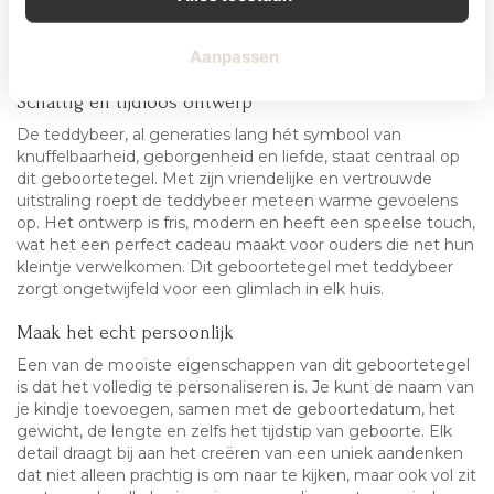
(beste kwaliteit)
Opdruk: Full colour
Afmeting: 15 cm x 15 cm
Aanpassen
Schattig en tijdloos ontwerp
De teddybeer, al generaties lang hét symbool van
knuffelbaarheid, geborgenheid en liefde, staat centraal op
dit geboortetegel. Met zijn vriendelijke en vertrouwde
uitstraling roept de teddybeer meteen warme gevoelens
op. Het ontwerp is fris, modern en heeft een speelse touch,
wat het een perfect cadeau maakt voor ouders die net hun
kleintje verwelkomen. Dit geboortetegel met teddybeer
zorgt ongetwijfeld voor een glimlach in elk huis.
Maak het echt persoonlijk
Een van de mooiste eigenschappen van dit geboortetegel
is dat het volledig te personaliseren is. Je kunt de naam van
je kindje toevoegen, samen met de geboortedatum, het
gewicht, de lengte en zelfs het tijdstip van geboorte. Elk
detail draagt bij aan het creëren van een uniek aandenken
dat niet alleen prachtig is om naar te kijken, maar ook vol zit