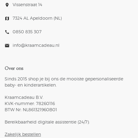
Vissenstraat 14
room
7324 AL Apeldoorn (NL)
map
0850 835 307
call
info@kraamcadeau.nl
mail
Over ons
Sinds 2015 shop je bij ons de mooiste gepersonaliseerde
baby- en kinderartikelen.
Kraamcadeau B.V.
KVK-nummer: 78260116
BTW Nr: NL861321960B01
Bereikbaarheid digitale assistentie (24/7):
Zakelijk bestellen