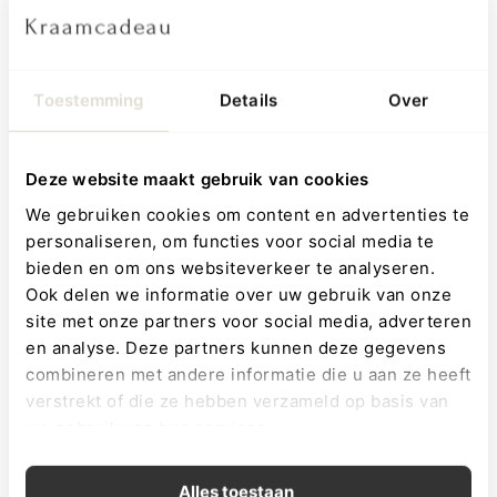
Geboortetegel - Teddybeer
Toestemming
Details
Over
Een geboortetegel is een schitterende manier om een van de
mooiste momenten in je leven vast te leggen: de geboorte
van je kindje! Dit keramieken geboortetegel, versierd met
Deze website maakt gebruik van cookies
een schattige teddybeer en een beige achtergrond, is de
We gebruiken cookies om content en advertenties te
perfecte manier om de komst van je kleintje te vieren. Dit
personaliseren, om functies voor social media te
tegeltje is niet alleen een prachtige aanvulling op je interieur,
bieden en om ons websiteverkeer te analyseren.
Ook delen we informatie over uw gebruik van onze
maar ook een persoonlijk en uniek cadeau voor jezelf, je
site met onze partners voor social media, adverteren
partner, grootouders of vrienden.
en analyse. Deze partners kunnen deze gegevens
combineren met andere informatie die u aan ze heeft
De productspecificaties van
verstrekt of die ze hebben verzameld op basis van
het geboortetegel met teddybeer
uw gebruik van hun services.
Materiaal: Keramiek
Kwaliteit drukwerk: Print in het tegeltje gebrand
Alles toestaan