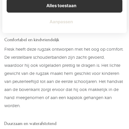
Alles toestaan
voorvak handig is voor kleinere items zoals een snack, sleutel
of favoriete knuffel. Dankzij de stevige ritsen is alles goed
Aanpassen
afgesloten en veilig opgeborgen.
Comfortabel en kindvriendelijk
Fresk heeft deze rugzak ontworpen met het oog op comfort.
De verstelbare schouderbanden zijn zacht gevoerd,
waardoor hij ook volgeladen prettig te dragen is. Het lichte
gewicht van de rugzak maakt hem geschikt voor kinderen
van peuterleeftijd tot aan de eerste schooljaren. Het handvat
aan de bovenkant zorgt ervoor dat hij ook makkelijk in de
hand meegenomen of aan een kapstok gehangen kan
worden.
Duurzaam en waterafstotend