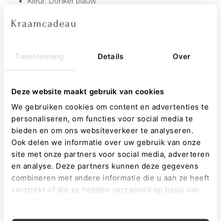
Kleur: Donker blauw
Materiaal: Gerecyclede PET flessen
Verstelbare schouderbanden
Speciaal vak voor drinkbeker
Naamlabel aan de binnenkant
Voorvakje met magneetsluiting
Toestemming
Details
Over
Borduurmogelijkheden
Te borduren gebied rugzak - ø 15 cm
Deze website maakt gebruik van cookies
Houd er rekening mee dat het design van de
We gebruiken cookies om content en advertenties te
rugzakken verschillend is (all over print). De figuurtjes
personaliseren, om functies voor social media te
kunnen op iedere rugzak anders gepositioneerd zijn
waardoor de naam door de print heen kan lopen. De
bieden en om ons websiteverkeer te analyseren.
positie van de borduring is leidend en zal altijd netjes
Ook delen we informatie over uw gebruik van onze
geschaald in het midden geplaatst worden.
site met onze partners voor social media, adverteren
en analyse. Deze partners kunnen deze gegevens
Ruimte voor al je spullen
combineren met andere informatie die u aan ze heeft
verstrekt of die ze hebben verzameld op basis van
Deze rugzak biedt verrassend veel ruimte voor alle dagelijkse
uw gebruik van hun services.
benodigdheden. Het hoofdvak is ruim genoeg voor een
broodtrommel, drinkbeker en wat extra’s, terwijl het kleinere