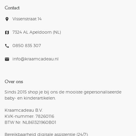
Contact
Vissenstraat 14
room
7324 AL Apeldoorn (NL)
map
0850 835 307
call
info@kraamcadeau.nl
mail
Over ons
Sinds 2015 shop je bij ons de mooiste gepersonaliseerde
baby- en kinderartikelen.
Kraamcadeau B.V.
KVK-nummer: 78260116
BTW Nr: NL861321960B01
Bereikbaarheid digitale assistentie (24/7):