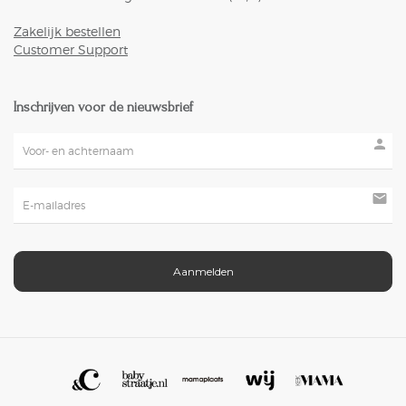
Zakelijk bestellen
Customer Support
Inschrijven voor de nieuwsbrief
person
mail
Aanmelden