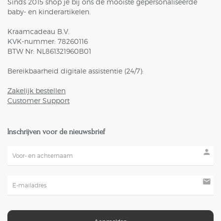
Sinds 2015 shop je bij ons de mooiste gepersonaliseerde
baby- en kinderartikelen.
Kraamcadeau B.V.
KVK-nummer: 78260116
BTW Nr: NL861321960B01
Bereikbaarheid digitale assistentie (24/7):
Zakelijk bestellen
Customer Support
Inschrijven voor de nieuwsbrief
person
mail