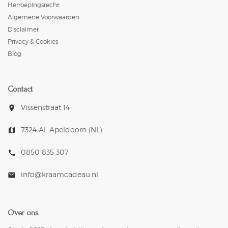
Herroepingsrecht
Algemene Voorwaarden
Disclaimer
Privacy & Cookies
Blog
Contact
Vissenstraat 14
room
7324 AL Apeldoorn (NL)
map
0850 835 307
call
info@kraamcadeau.nl
mail
Over ons