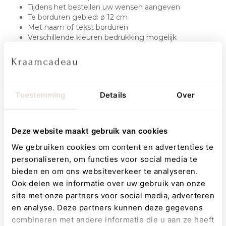
Tijdens het bestellen uw wensen aangeven
Te borduren gebied: ø 12 cm
Met naam of tekst borduren
Verschillende kleuren bedrukking mogelijk
Waarom dit het perfecte kraamcadeau is
Een goed kraamcadeau is iets dat ouders echt kunnen
Toestemming
Details
Over
gebruiken. De eerste periode draait om verzorging, ritme en
kleine momenten van rust. Slabbetjes spelen daarin een
belangrijke rol. Ze beschermen kleding en zorgen voor
Deze website maakt gebruik van cookies
comfort tijdens voeding en andere momenten. Wat dit
We gebruiken cookies om content en advertenties te
kraamcadeau zo sterk maakt, is de combinatie van
personaliseren, om functies voor social media te
functionaliteit en uitstraling. Waar standaard slabbetjes vaak
bieden en om ons websiteverkeer te analyseren.
puur praktisch zijn, bieden deze bandana slabbetjes een
Ook delen we informatie over uw gebruik van onze
stijlvolle oplossing. Ze zien eruit als een accessoire en maken
site met onze partners voor social media, adverteren
en analyse. Deze partners kunnen deze gegevens
elke outfit compleet. Daarnaast is dit cadeau direct
combineren met andere informatie die u aan ze heeft
bruikbaar. Het hoeft niet te wachten tot een later moment,