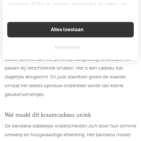
verstrekt of die ze hebben verzameld op basis van
maar kan meteen ingezet worden.
uw gebruik van hun services.
Dat maakt het een waardevolle keuze voor iedereen die een
Alles toestaan
praktisch én origineel kraamcadeau zoekt. Ook qua
veelzijdigheid zit je goed. Of je nu een kraamcadeau jongen
Aanpassen
nodig hebt of een kraamcadeau meisje, beide varianten
sluiten perfect aan. De prints zijn zorgvuldig ontworpen en
passen bij verschillende smaken. Het is een cadeau dat
dagelijks terugkomt. En juist daardoor groeit de waarde,
omdat het steeds opnieuw onderdeel wordt van kleine
geluksmomentjes.
Wat maakt dit kraamcadeau uniek
De bandana slabbetjes onderscheiden zich door hun slimme
ontwerp en hoogwaardige afwerking. Het bandana model