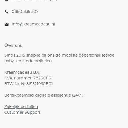
0850 835 307
call
info@kraamcadeau.nl
mail
Over ons
Sinds 2015 shop je bij ons de mooiste gepersonaliseerde
baby- en kinderartikelen.
Kraamcadeau B.V.
KVK-nummer: 78260116
BTW Nr: NL861321960B01
Bereikbaarheid digitale assistentie (24/7):
Zakelijk bestellen
Customer Support