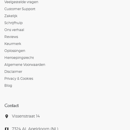
Veelgestelde vragen
Customer Support
Zakelijk
Schrijfhulp
Ons verhaal
Reviews
Keurmerk
Oplossingen
Herroepingsrecht
Algemene Voorwaarden
Disclaimer
Privacy & Cookies
Blog
Contact
Vissenstraat 14
room
7324 AL Apeldoorn (NL)
map