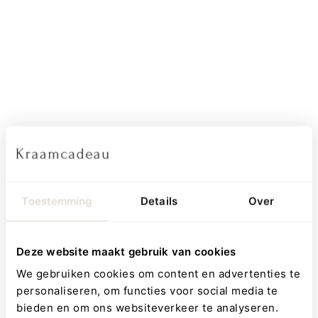
Badponcho Badstof - Diego Dog/Charlie
Cat - Jollein
Toestemming
Details
Over
Zachte Jollein badponcho van jacquard badstof. Houdt je
kindje heerlijk warm en droog na het badderen of
Deze website maakt gebruik van cookies
zwemmen. Comfortabel, absorberend en perfect voor elke
dag.
We gebruiken cookies om content en advertenties te
personaliseren, om functies voor social media te
Kies een kleur
bieden en om ons websiteverkeer te analyseren.