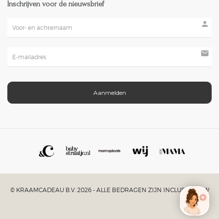
Inschrijven voor de nieuwsbrief
person
mail
Aanmelden
© KRAAMCADEAU B.V. 2026 - ALLE BEDRAGEN ZIJN INCLUSIEF BTW