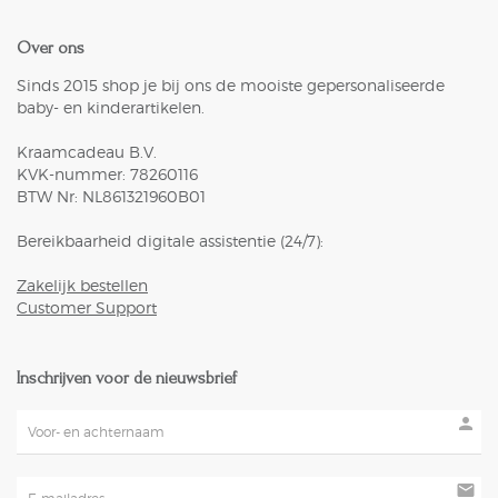
Over ons
Sinds 2015 shop je bij ons de mooiste gepersonaliseerde
baby- en kinderartikelen.
Kraamcadeau B.V.
KVK-nummer: 78260116
BTW Nr: NL861321960B01
Bereikbaarheid digitale assistentie (24/7):
Zakelijk bestellen
Customer Support
Inschrijven voor de nieuwsbrief
person
mail