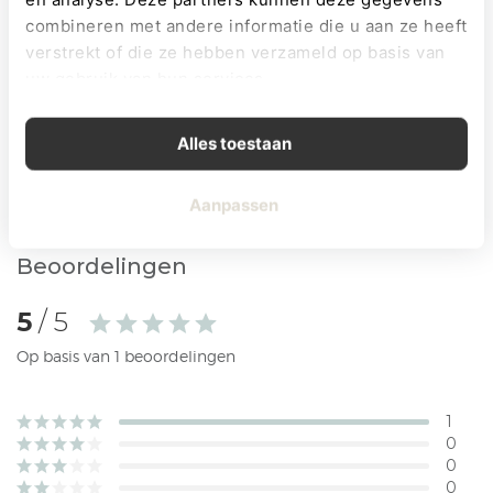
combineren met andere informatie die u aan ze heeft
verstrekt of die ze hebben verzameld op basis van
BESTELLEN
uw gebruik van hun services.
Direct klaar om te geven
Alles toestaan
Gratis wenskaartje
Klantbeoordeling 4,5/5
Aanpassen
Beoordelingen
5
/ 5
Op basis van 1 beoordelingen
1
0
0
0