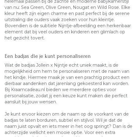
helemaal passen bij de zachte en moderne babykamerstijl
van nu: Sea Green, Olive Green, Nougat en Wild Rose. Elke
kleur heeft zijn eigen charme en past perfect bij de serene
uitstraling die ouders vaak zoeken voor hun kleintje.
Bovendien is de subtiele Nijntje-afbeelding een herkenbaar
element dat bij veel ouders en kinderen een glimlach op
het gezicht tovert.
Een badjas die je kunt personaliseren
Wat de
badjas
Jollein x Nijntje echt uniek maakt, is de
mogelijkheid om hem te personaliseren met de naam van
het kindje. Hiermee maak je van een prachtig product een
dierbaar aandenken dat jarenlang gekoesterd kan worden.
Bij Kraamcadeau.nl bieden we meerdere opties voor
personalisatie, zodat jij een keuze kunt maken die perfect
aansluit bij jouw wensen.
Je kunt ervoor kiezen om de naam op de voorkant van de
badjas te laten borduren, subtiel en stijlvol. Wil je dat de
naam juist opvalt en iets meer in het oog springt? Dan is de
achterzijde wellicht een mooie optie. Voor een extra