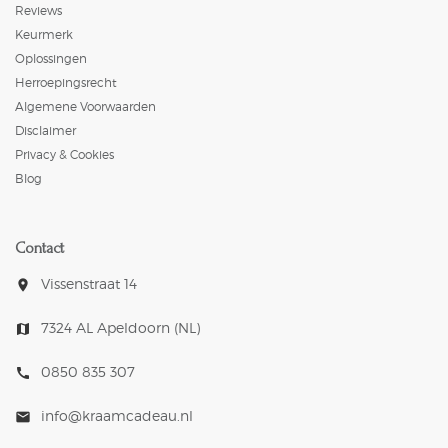
Reviews
Keurmerk
Oplossingen
Herroepingsrecht
Algemene Voorwaarden
Disclaimer
Privacy & Cookies
Blog
Contact
Vissenstraat 14
room
7324 AL Apeldoorn (NL)
map
0850 835 307
call
info@kraamcadeau.nl
mail