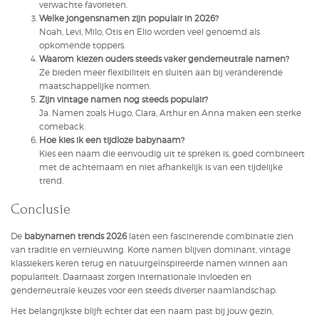
verwachte favorieten.
Welke jongensnamen zijn populair in 2026?
Noah, Levi, Milo, Otis en Elio worden veel genoemd als
opkomende toppers.
Waarom kiezen ouders steeds vaker genderneutrale namen?
Ze bieden meer flexibiliteit en sluiten aan bij veranderende
maatschappelijke normen.
Zijn vintage namen nog steeds populair?
Ja. Namen zoals Hugo, Clara, Arthur en Anna maken een sterke
comeback.
Hoe kies ik een tijdloze babynaam?
Kies een naam die eenvoudig uit te spreken is, goed combineert
met de achternaam en niet afhankelijk is van een tijdelijke
trend.
Conclusie
De
babynamen trends 2026
laten een fascinerende combinatie zien
van traditie en vernieuwing. Korte namen blijven dominant, vintage
klassiekers keren terug en natuurgeïnspireerde namen winnen aan
populariteit. Daarnaast zorgen internationale invloeden en
genderneutrale keuzes voor een steeds diverser naamlandschap.
Het belangrijkste blijft echter dat een naam past bij jouw gezin,