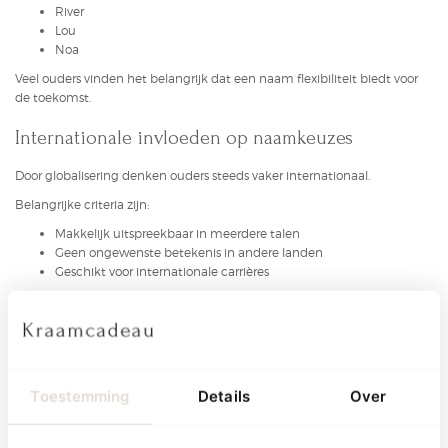
River
Lou
Noa
Veel ouders vinden het belangrijk dat een naam flexibiliteit biedt voor
de toekomst.
Internationale invloeden op naamkeuzes
Door globalisering denken ouders steeds vaker internationaal.
Belangrijke criteria zijn:
Makkelijk uitspreekbaar in meerdere talen
Geen ongewenste betekenis in andere landen
Geschikt voor internationale carrières
Namen zoals Liam, Mila, Noah en Sofia voldoen perfect aan deze eisen.
De invloed van Sociale Media en popcultuur
Sociale media spelen een steeds grotere rol bij naamkeuzes.
Toestemming
Details
Over
Inspiratie komt onder andere van:
TikTok-creators