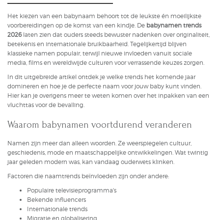
Het kiezen van een babynaam behoort tot de leukste én moeilijkste
voorbereidingen op de komst van een kindje. De
babynamen trends
2026
laten zien dat ouders steeds bewuster nadenken over originaliteit,
betekenis en internationale bruikbaarheid. Tegelijkertijd blijven
klassieke namen populair, terwijl nieuwe invloeden vanuit sociale
media, films en wereldwijde culturen voor verrassende keuzes zorgen.
In dit uitgebreide artikel ontdek je welke trends het komende jaar
domineren en hoe je de perfecte naam voor jouw baby kunt vinden.
Hier kan je overigens meer te weten komen over het inpakken van een
vluchttas
voor de bevalling.
Waarom babynamen voortdurend veranderen
Namen zijn meer dan alleen woorden. Ze weerspiegelen cultuur,
geschiedenis, mode en maatschappelijke ontwikkelingen. Wat twintig
jaar geleden modern was, kan vandaag ouderwets klinken.
Factoren die naamtrends beïnvloeden zijn onder andere:
Populaire televisieprogramma's
Bekende influencers
Internationale trends
Migratie en globalisering