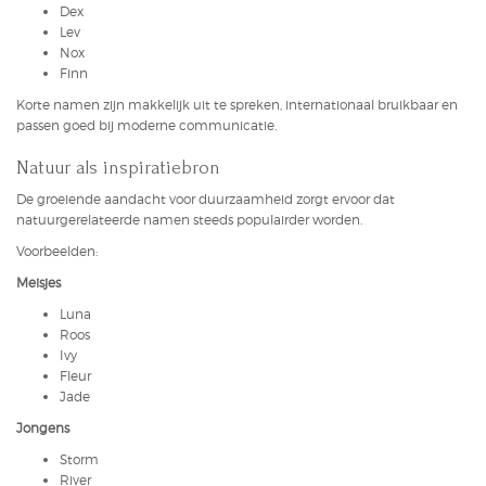
Dex
Lev
Nox
Finn
Korte namen zijn makkelijk uit te spreken, internationaal bruikbaar en
passen goed bij moderne communicatie.
Natuur als inspiratiebron
De groeiende aandacht voor duurzaamheid zorgt ervoor dat
natuurgerelateerde namen steeds populairder worden.
Voorbeelden:
Meisjes
Luna
Roos
Ivy
Fleur
Jade
Jongens
Storm
River