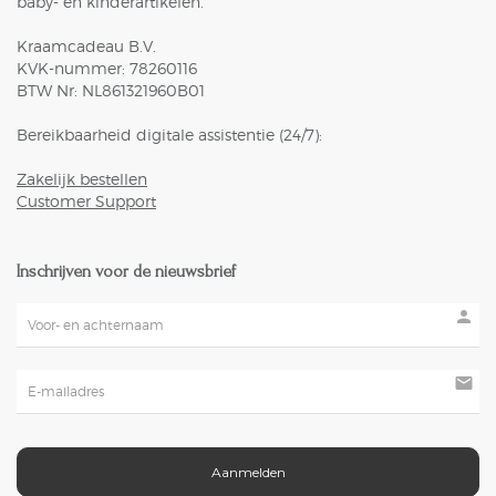
baby- en kinderartikelen.
Kraamcadeau B.V.
KVK-nummer: 78260116
BTW Nr: NL861321960B01
Bereikbaarheid digitale assistentie (24/7):
Zakelijk bestellen
Customer Support
Inschrijven voor de nieuwsbrief
person
mail
Aanmelden