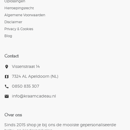
Oplossingen
Herroepingsrecht
Algemene Voorwaarden
Disclaimer
Privacy & Cookies
Blog
Contact
Vissenstraat 14
room
7324 AL Apeldoorn (NL)
map
0850 835 307
call
info@kraamcadeau.nl
mail
Over ons
Sinds 2015 shop je bij ons de mooiste gepersonaliseerde