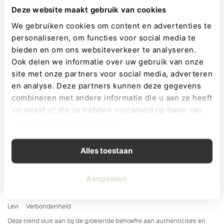
Instagram-influencers
Deze website maakt gebruik van cookies
Netflix-series
Films
We gebruiken cookies om content en advertenties te
Muzikanten
personaliseren, om functies voor social media te
Sporters
bieden en om ons websiteverkeer te analyseren.
Wanneer een bekende persoonlijkheid een opvallende naam kiest voor
Ook delen we informatie over uw gebruik van onze
een kind, zien we vaak een stijging in populariteit.
site met onze partners voor social media, adverteren
Duurzaamheid en betekenisvolle namen
en analyse. Deze partners kunnen deze gegevens
combineren met andere informatie die u aan ze heeft
Steeds meer ouders zoeken naar namen met een diepere betekenis.
verstrekt of die ze hebben verzameld op basis van
Voorbeelden:
uw gebruik van hun services.
Naam
Betekenis
Luna
Maan
Alles toestaan
Felix
Gelukkig
Nova
Nieuwe ster
Aanpassen
Jade
Edelsteen
Levi
Verbondenheid
Deze trend sluit aan bij de groeiende behoefte aan authenticiteit en