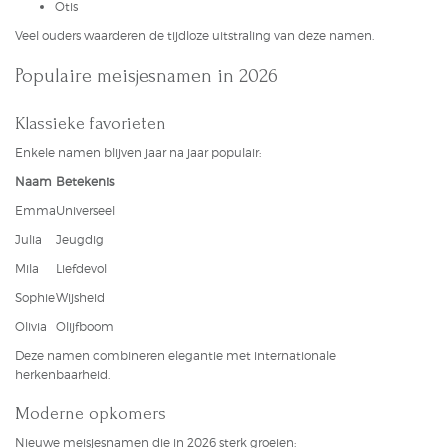
Otis
Veel ouders waarderen de tijdloze uitstraling van deze namen.
Populaire meisjesnamen in 2026
Klassieke favorieten
Enkele namen blijven jaar na jaar populair:
Naam
Betekenis
Emma
Universeel
Julia
Jeugdig
Mila
Liefdevol
Sophie
Wijsheid
Olivia
Olijfboom
Deze namen combineren elegantie met internationale
herkenbaarheid.
Moderne opkomers
Nieuwe meisjesnamen die in 2026 sterk groeien: