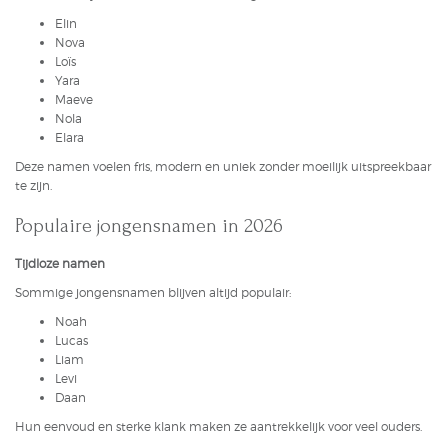
Elin
Nova
Loïs
Yara
Maeve
Nola
Elara
Deze namen voelen fris, modern en uniek zonder moeilijk uitspreekbaar
te zijn.
Populaire jongensnamen in 2026
Tijdloze namen
Sommige jongensnamen blijven altijd populair:
Noah
Lucas
Liam
Levi
Daan
Hun eenvoud en sterke klank maken ze aantrekkelijk voor veel ouders.