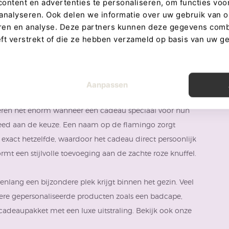
verschillende ontwikkelingsfasen. Daarnaast is de flamingo
ntent en advertenties te personaliseren, om functies voor
analyseren. Ook delen we informatie over uw gebruik van o
 luxe uitstraling die perfect past binnen hedendaagse
eren en analyse. Deze partners kunnen deze gegevens com
eft verstrekt of die ze hebben verzameld op basis van uw g
ijk gemaakt kan worden. Daarom kun je bij deze
Aanpassen
m op één van de vleugels. Deze personalisatie maakt van
deren het enorm wanneer een cadeau speciaal voor hun
esteed aan de keuze. Een naam op de flamingo zorgt
 exact hetzelfde, waardoor het cadeau direct persoonlijk
t een stijlvolle toevoeging aan de zachte roze knuffel.
lang een bijzondere plek krijgt binnen het gezin. Veel
re gepersonaliseerde producten zoals een badcape,
cadeaupakket met een luxe uitstraling. Bekijk ook onze