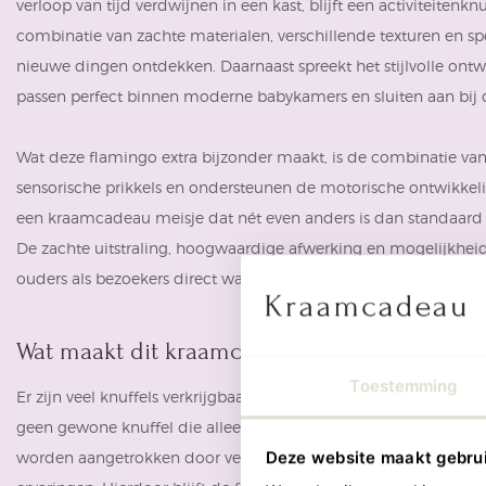
verloop van tijd verdwijnen in een kast, blijft een activiteitenk
combinatie van zachte materialen, verschillende texturen en spe
nieuwe dingen ontdekken. Daarnaast spreekt het stijlvolle ontw
passen perfect binnen moderne babykamers en sluiten aan bij d
Wat deze flamingo extra bijzonder maakt, is de combinatie van 
sensorische prikkels en ondersteunen de motorische ontwikkeli
een kraamcadeau meisje dat nét even anders is dan standaard
De zachte uitstraling, hoogwaardige afwerking en mogelijkhei
ouders als bezoekers direct waarderen.
Wat maakt dit kraamcadeau uniek?
Toestemming
Er zijn veel knuffels verkrijgbaar, maar de Activiteitenknuffel F
geen gewone knuffel die alleen dient om vast te houden. Het is
Deze website maakt gebru
worden aangetrokken door verschillende stoffen, labels, geluid