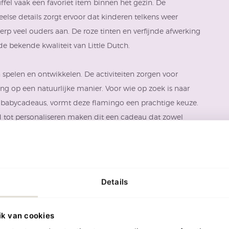
nuffel vaak een favoriet item binnen het gezin. De
else details zorgt ervoor dat kinderen telkens weer
erp veel ouders aan. De roze tinten en verfijnde afwerking
e bekende kwaliteit van Little Dutch.
spelen en ontwikkelen. De activiteiten zorgen voor
ng op een natuurlijke manier. Voor wie op zoek is naar
 babycadeaus, vormt deze flamingo een prachtige keuze.
d tot personaliseren maken dit een cadeau dat zowel
Details
lamingo onderscheidt zich door haar veelzijdigheid. Dit is
 een ontdekkingstocht vol verrassende details. Kinderen
ik van cookies
jes en structuren. Iedere aanraking zorgt voor nieuwe