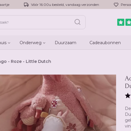
aartje
Vóór 16:00u besteld, vandaag verzonden
Persoo
huis
Onderweg
Duurzaam
Cadeaubonnen
ngo - Roze - Little Dutch
Ac
D
De 
Du
ge
vi