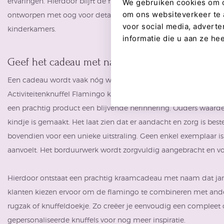
ervaringen. Hierdoor blijft de flamingo interessant gedurende 
We gebruiken cookies om co
om ons websiteverkeer te 
ontworpen met oog voor detail. Het elegante ontwerp geeft een
voor social media, advert
kinderkamers.
informatie die u aan ze he
Geef het cadeau met naam of boodschap
Een cadeau wordt vaak nóg waardevoller wanneer het persoonl
Activiteitenknuffel Flamingo kiezen voor een geborduurde naa
een prachtig product een blijvende herinnering. Ouders waar
kindje is gemaakt. Het laat zien dat er aandacht en zorg is b
bovendien voor een unieke uitstraling. Geen enkel exemplaar is
aanvoelt. Het borduurwerk wordt zorgvuldig aangebracht en vorm
Hierdoor ontstaat een prachtig kraamcadeau met naam dat jaren
klanten kiezen ervoor om de flamingo te combineren met ande
rugzak
of knuffeldoekje. Zo creëer je eenvoudig een compleet 
gepersonaliseerde knuffels voor nog meer inspiratie.