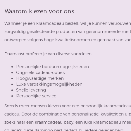
Waarom kiezen voor ons
Wanneer je een kraamcadeau bestelt, wil je kunnen vertrouwen 
zorgvuldig geselecteerde producten van gerenommeerde merken 
ontworpen volgens hoge kwaliteitsnormen en gemaakt van zach
Daarnaast profiteer je van diverse voordelen:
Persoonlijke borduurmogelijkheden
Originele cadeau-opties
Hoogwaardige merken
Luxe verpakkingsmogelijkheden
Snelle levering
Persoonlijke service
Steeds meer mensen kiezen voor een persoonlijk kraamcadeau
cadeau. Door de combinatie van personalisatie, kwaliteit en uitst
zoekt naar een kraamcadeau baby, een luxe kraamcadeau meisje
collega's, deze flamingo past perfect bij iedere gelegenheid.