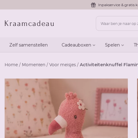
Inpakservice & gratis k
Zelf samenstellen
Cadeauboxen
Spelen
T
Home
/
Momenten
/
Voor meisjes
/
Activiteitenknuffel Flami