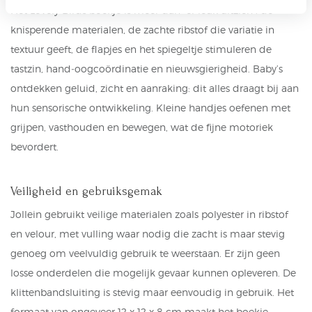
Het Lovely Birds boekje is meer dan “er leuk uitzien”: de
knisperende materialen, de zachte ribstof die variatie in
textuur geeft, de flapjes en het spiegeltje stimuleren de
tastzin, hand‑oogcoördinatie en nieuwsgierigheid. Baby’s
ontdekken geluid, zicht en aanraking: dit alles draagt bij aan
hun sensorische ontwikkeling. Kleine handjes oefenen met
grijpen, vasthouden en bewegen, wat de fijne motoriek
bevordert.
Veiligheid en gebruiksgemak
Jollein gebruikt veilige materialen zoals polyester in ribstof
en velour, met vulling waar nodig die zacht is maar stevig
genoeg om veelvuldig gebruik te weerstaan. Er zijn geen
losse onderdelen die mogelijk gevaar kunnen opleveren. De
klittenbandsluiting is stevig maar eenvoudig in gebruik. Het
formaat van ongeveer 12 x 12 x 8 cm maakt het boekje