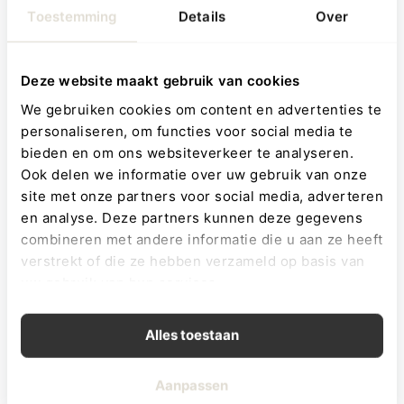
Toestemming
Details
Over
Het activiteitenboekje Lovely Birds bevat vier pagina’s met
verschillende texturen en verrassende elementen. De
pagina’s zijn gemaakt van zachte ribstof en velour, met
Deze website maakt gebruik van cookies
opdrukken van vogeltjes, bloemen, een tulp, vogelhuisje,
We gebruiken cookies om content en advertenties te
Fairy Amy, fluffy wolkjes en andere lieve illustraties. Iedere
personaliseren, om functies voor social media te
bieden en om ons websiteverkeer te analyseren.
pagina biedt iets nieuws: knisperende stof, zachte koordjes
Ook delen we informatie over uw gebruik van onze
om aan te voelen, flapjes waarop gekrabd of gekeken kan
site met onze partners voor social media, adverteren
worden, en een spiegeltje in de vorm van een ster dat je
en analyse. Deze partners kunnen deze gegevens
kleintje zal verrassen. Dankzij de klittenbandsluiting blijft het
combineren met andere informatie die u aan ze heeft
boekje goed dicht wanneer het meegenomen wordt, en de
verstrekt of die ze hebben verzameld op basis van
plastic ring (in kleur Sea Green) maakt het makkelijk om
uw gebruik van hun services.
ergens aan te bevestigen of een plekje te geven in de
kinderwagen of auto.
Alles toestaan
Aanpassen
Zintuigen en motoriek