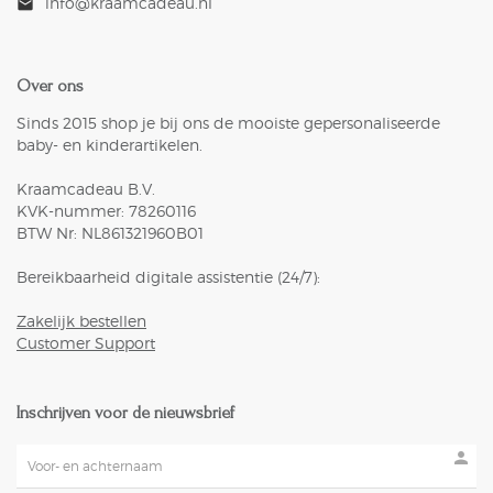
info@kraamcadeau.nl
mail
Over ons
Sinds 2015 shop je bij ons de mooiste gepersonaliseerde
baby- en kinderartikelen.
Kraamcadeau B.V.
KVK-nummer: 78260116
BTW Nr: NL861321960B01
Bereikbaarheid digitale assistentie (24/7):
Zakelijk bestellen
Customer Support
Inschrijven voor de nieuwsbrief
person