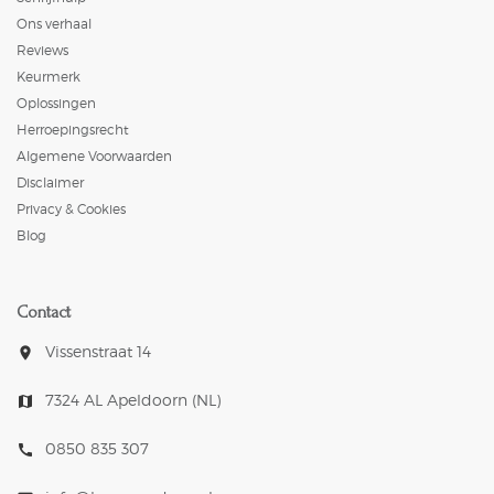
Ons verhaal
Reviews
Keurmerk
Oplossingen
Herroepingsrecht
Algemene Voorwaarden
Disclaimer
Privacy & Cookies
Blog
Contact
Vissenstraat 14
room
7324 AL Apeldoorn (NL)
map
0850 835 307
call